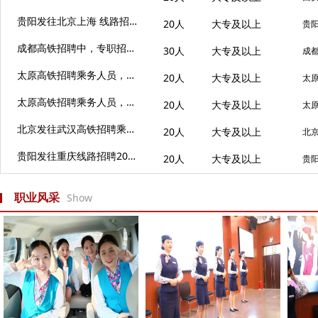
贵阳发往北京上海 线路招聘乘务人员
20人
大专及以上
贵
成都高铁招聘中，专职招聘非实习生
30人
大专及以上
成
太原高铁招聘乘务人员，即将面试
20人
大专及以上
太
太原高铁招聘乘务人员，点击报名
20人
大专及以上
太
北京发往武汉高铁招聘乘务人员
20人
大专及以上
北
贵阳发往重庆线路招聘20名高铁乘务人员
20人
大专及以上
贵
职业风采
Show