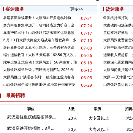
客运服务
货运服务
更多>>
暑运客流持续攀升！太原局加开多趟临时动
保供战持续打响！
07-31
车，补齐晋东南晚间出行短板
转铁项目落地畅通煤
多方向临客集中加开，省内跨省运力扩容，全
大秦铁路电煤保供全
07-24
方位满足暑期出游、探亲客...
进，阳泉跨区域煤炭专
暴雨护航出行！山西铁路启动汛期客运应急预
货运双利好落地！
07-17
案，多举措保障暑运旅客平...
太原货运外绕环线破
6 月 10 日太原铁路全力迎战端午返程高峰，多
太原局深化晋蒙货
07-10
重运力保障市民顺...
力山西物资高效外
暑运新图焕新太原客运网络，三条跨省直达高
太原中欧班列常态化
07-03
铁打通晋省出行新通道
造内陆国际物流枢
端午运输收官！太铁 5 天送客 162.56 万人次，
运量收入双超额！
06-26
7 月 1...
增长加速度，多式联
端午运输正式启动！太原局加开 56 列临客，预
太铁深化晋蒙协同
06-18
计假期发送旅客 1...
道扩容，前五月跨局
太原铁路枢纽升级，西环线与新西站 2026 年
太原局优化货运组
06-12
开工
升
太原局推出 “演唱会专列”，精准输送观演客流
太原 — 天津港 “
06-05
供稳价
山西铁路端午出行攻略出炉 多地加开列车方便
山东铁路货运运力
05-29
群众短途游
业发展
最新招聘
职位
人数
学历
招聘
武汉发往重庆线路招聘乘务人员
20人
大专及以上
武
武汉高铁开始招聘，8月份面试
30人
大专及以上
武