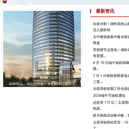
最新资讯
向前冲刺！雄忻高铁山
迈入新阶段
太中银铁路集中修全面
根基
里程碑节点落地！雄忻高
有望通...
6 月 10 日端午返
障...
7 月 1 日铁路新图
三晋...
高铁快运：满足您快速、安全的出行需求！
太绥高铁前期工作全面提速，
2026端午节放假通知
总投资 115 亿！太
铁路...
侯月铁路启动集中修，
太原高铁西站官宣：10
工